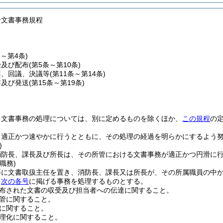
合文書事務規程
条～第4条)
受及び配布
(第5条～第10条)
案、回議、決議等
(第11条～第14条)
書及び発送
(第15条～第19条)
る文書事務の処理については、別に定めるものを除くほか、
この規程
の
、適正かつ速やかに行うとともに、その処理の経過を明らかにするよう
)
消防長、課長及び所長は、その所管における文書事務が適正かつ円滑に
職務)
等に文書取扱主任を置き、消防長、課長又は所長が、その所属職員の中
、
次の各号
に掲げる事務を処理するものとする。
布された文書の収受及び担当者への伝達に関すること。
管に関すること。
に関すること。
理化に関すること。