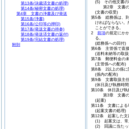
(5)
その他文書の
第13条
(決裁済文書の処理)
第2章
文書
第14条
(秘密文書の処理)
(文書の収受)
第4章
文書の浄書及び発送
第5条
総務係は、
第15条
(浄書)
ければならない。
第16条
(公印等の押印)
ことができる。
第17条
(発送文書の持参)
2
前項
の規定にか
第18条
(発送済文書の返付)
る。
第19条
(完結文書の処理)
(総務係への回付)
附則
第6条
主管係で直
(送料未納等の取扱
第7条
郵便料金の
(主管係への配布)
第8条
2以上の係
(係内の配布)
第9条
文書取扱主
(休日及び執務時間
第10条
休日及び執
第3章
文書
(起案)
第11条
文書による
(起案文書の処理)
第12条
起案した文
(1)
起案文は、常
(2)
回議に当たっ