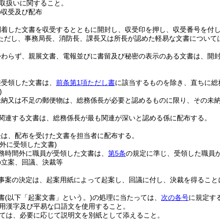
取扱いに関すること。
の収受及び配布
到着した文書を収受するとともに開封し、収受印を押し、収受番号を付
ただし、事務局長、消防長、課長又は所長が認めた軽易な文書について
かわらず、親展文書、電報並びに書留及び秘密の表示のある文書は、開
接受領した文書は、
前条第1項ただし書
に該当するものを除き、直ちに総
)
未納又は不足の郵便物は、総務係長が必要と認めるものに限り、その未
に関連する文書は、総務係長が最も関連が深いと認める係に配布する。
任は、配布を受けた文書を担当者に配布する。
外に受領した文書)
務時間外に職員が受領した文書は、
第5条
の規定に準じ、受領した職員
の立案、回議、決裁等
事案の決定は、起案用紙によって起案し、回議に付し、決裁を得ること
書
(以下「起案文書」という。)
の処理に当たっては、
次の各号
に規定す
用漢字及び平易な口語文を使用すること。
ては、必要に応じて説明文を別紙として添えること。