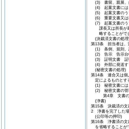
(3)
書留、親展、
(4)
起案文書には
(5)
起案文書のう
(6)
重要文書又は
(7)
起案文書のう
課長又は所長が
略することがで
(決裁済文書の処理
第13条
担当者は、
(1)
条例、規則、
(2)
告示 告示台
(3)
証明文書 証
(4)
外部に発送す
(秘密文書の処理)
第14条
連合又は個
定によるものとす
(1)
秘密文書には
(2)
秘密文書の管
第4章
文書
(浄書)
第15条
決裁済の文
2
浄書を完了した
(公印等の押印)
第16条
浄書済の文
を省略することが