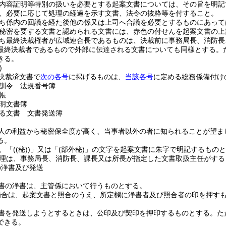
内容証明等特別の扱いを必要とする起案文書については、その旨を明記
、必要に応じて処理の経過を示す文書、法令の抜粋等を付すること。
ち係内の回議を経た後他の係又は上司へ合議を必要とするものにあって
秘密を要する文書と認められる文書には、赤色の付せんを起案文書の上
ち最終決裁権者が広域連合長であるものは、決裁前に事務局長、消防長
最終決裁者であるもので外部に伝達される文書についても同様とする。
きる。
)
決裁済文書で
次の各号
に掲げるものは、
当該各号
に定める総務係備付け
訓令 法規番号簿
帳
明文書簿
る文書 文書発送簿
人の利益から秘密保全度が高く、当事者以外の者に知られることが望ま
る。
、「
(
(秘)
)
」又は「
(部外秘)
」の文字を起案文書に朱字で明記するものと
理は、事務局長、消防長、課長又は所長が指定した文書取扱主任がする
の浄書及び発送
書の浄書は、主管係において行うものとする。
場合は、起案文書と照合のうえ、所定欄に浄書者及び照合者の印を押す
書を発送しようとするときは、公印及び契印を押印するものとする。
た
できる。