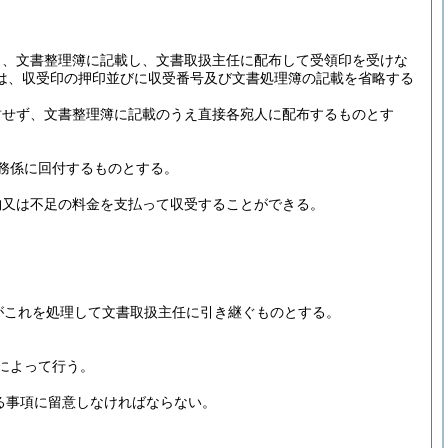
し、文書整理簿に記載し、文書取扱主任に配布して受領印を受けな
は、収受印の押印並びに収受番号及び文書処理簿の記載を省略する
封せず、文書整理簿に記載のうえ直接各宛人に配布するものとす
務係に回付するものとする。
納又は不足の料金を支払って収受することができる。
がこれを処理して文書取扱主任に引き継ぐものとする。
によって行う。
る事項に留意しなければならない。