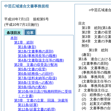
中芸広域連合文書事務規程
○中芸広域連
平成10年7月1日 規程第5号
目次
(平成10年7月1日施行)
第1章
総則
(第1
第2章
文書の収
条項目次
沿革
第3章
文書の立
本則
第4章
文書の浄
第1章
総則
附則
第1条
(趣旨)
第1章
総則
第2条
(文書事務の原則)
(趣旨)
第3条
(事務局長等の職務)
第1条
連合におけ
第4条
(文書取扱主任等の職務)
(文書事務の原則)
第2章
文書の収受及び配布
第2条
文書事務は
第5条
(文書の収受)
(事務局長等の職務
第6条
(総務係への回付)
第3条
事務局長、
第7条
(送料未納等の取扱)
(文書取扱主任等の
第8条
(主管係への配布)
第4条
事務局各課
第9条
(係内の配布)
2
文書取扱主任は
第10条
(休日及び執務時間外に受領
(1)
総務係から配
した文書)
(2)
文書の整理保
第3章
文書の立案、回議、決裁等
(3)
起案文の調整
第11条
(起案)
(4)
文書事務の合
第12条
(起案文書の処理)