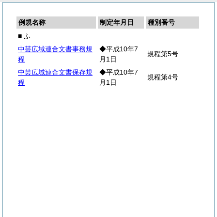
例規名称
制定年月日
種別番号
■ ふ
中芸広域連合文書事務規
◆平成10年7
規程第5号
程
月1日
中芸広域連合文書保存規
◆平成10年7
規程第4号
程
月1日