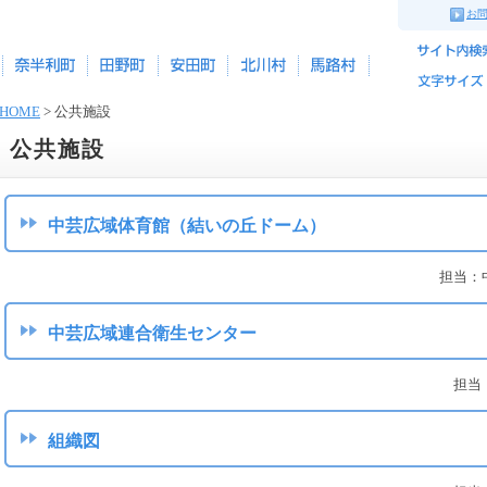
お
HOME
> 公共施設
公共施設
中芸広域体育館（結いの丘ドーム）
担当：中
中芸広域連合衛生センター
担当：
組織図