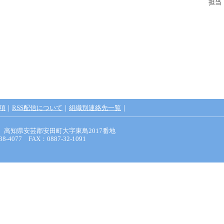
担当：
項
｜
RSS配信について
｜
組織別連絡先一覧
｜
425 高知県安芸郡安田町大字東島2017番地
38-4077 FAX：0887-32-1091