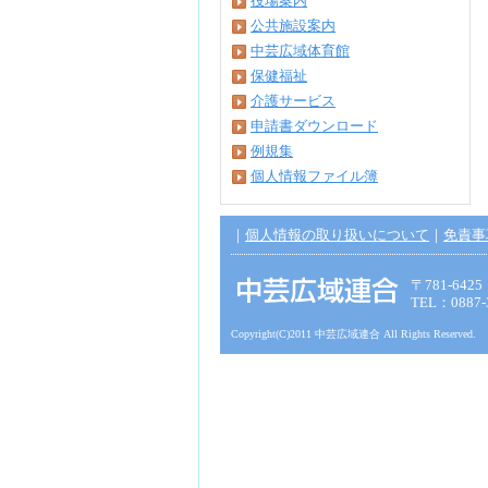
役場案内
公共施設案内
中芸広域体育館
保健福祉
介護サービス
申請書ダウンロード
例規集
個人情報ファイル簿
｜
個人情報の取り扱いについて
｜
免責事
〒781-6
TEL：0887-
Copyright(C)2011 中芸広域連合 All Rights Reserved.