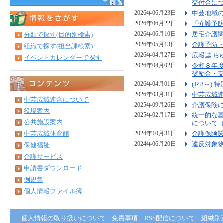
交付金に
中芸地域
2026年06月23日
「介護予
2026年06月22日
居宅介護
分類で探す(目的別検索)
2026年06月10日
介護予防
2026年05月13日
組織で探す(担当課検索)
広報誌 ち
2026年04月27日
イベントカレンダーで探す
令和８年
2026年04月02日
奨励金・
(Ｒ8～)
2026年04月01日
中芸広域
2026年03月31日
中芸広域連合について
介護保険
2025年09月26日
役場案内
統一的な
2025年02月17日
公共施設案内
について
中芸広域体育館
介護保険
2024年10月31日
違反対象
2024年06月20日
保健福祉
介護サービス
申請書ダウンロード
例規集
個人情報ファイル簿
｜
個人情報の取り扱いについて
｜
免責事項
｜
RSS配信について
｜
組織別