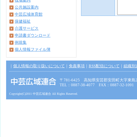
役場案内
公共施設案内
中芸広域体育館
保健福祉
介護サービス
申請書ダウンロード
例規集
個人情報ファイル簿
｜
個人情報の取り扱いについて
｜
免責事項
｜
RSS配信について
｜
組織別
〒781-6425 高知県安芸郡安田町大字東島2
TEL：0887-38-4077 FAX：0887-32-1091
Copyright(C)2011 中芸広域連合 All Rights Reserved.