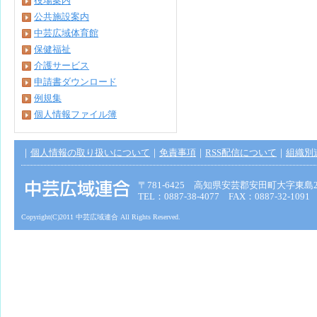
役場案内
公共施設案内
中芸広域体育館
保健福祉
介護サービス
申請書ダウンロード
例規集
個人情報ファイル簿
｜
個人情報の取り扱いについて
｜
免責事項
｜
RSS配信について
｜
組織別
〒781-6425 高知県安芸郡安田町大字東島2
TEL：0887-38-4077 FAX：0887-32-1091
Copyright(C)2011 中芸広域連合 All Rights Reserved.