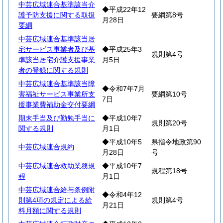
中芸広域連合基準該当介
◆平成22年12
護予防支援に関する取扱
要綱第8号
月28日
要綱
中芸広域連合基準該当居
宅サービス事業者及び基
◆平成25年3
規則第4号
準該当居宅介護支援事業
月5日
者の登録に関する規則
中芸広域連合基準該当障
◆令和7年7月
害福祉サービス事業所支
要綱第10号
7日
援事業費補助金交付要綱
期末手当及び勤勉手当に
◆平成10年7
規則第20号
関する規則
月1日
◆平成10年5
県指令地政第90
中芸広域連合規約
月28日
号
中芸広域連合救助業務規
◆平成10年7
規程第18号
程
月1日
中芸広域連合給与条例附
◆令和4年12
則第4項の規定による給
規則第4号
月21日
料月額に関する規則