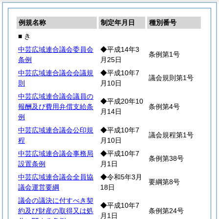
例規名称
制定年月日
種別番号
■ き
中芸広域連合議会委員会
◆平成14年3
条例第1号
条例
月25日
中芸広域連合議会会議規
◆平成10年7
議会規則第1号
則
月10日
中芸広域連合議会議員の
◆平成20年10
報酬及び費用弁償支給条
条例第4号
月14日
例
中芸広域連合議会公印規
◆平成10年7
議会規程第1号
程
月10日
中芸広域連合議会事務局
◆平成10年7
条例第38号
設置条例
月1日
中芸広域連合議会全員協
◆令和5年3月
要綱第8号
議会運営要綱
18日
議会の議決に付すべき契
◆平成10年7
約及び財産の取得又は処
条例第24号
月1日